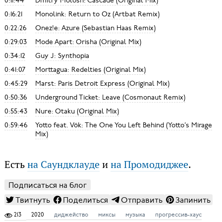
0:11:44
Dmitry Molosh: Cascade (Original Mix)
0:16:21
Monolink: Return to Oz (Artbat Remix)
0:22:26
Onez!e: Azure (Sebastian Haas Remix)
0:29:03
Mode Apart: Orisha (Original Mix)
0:34:12
Guy J: Synthopia
0:41:07
Morttagua: Redelties (Original Mix)
0:45:29
Marst: Paris Detroit Express (Original Mix)
0:50:36
Underground Ticket: Leave (Cosmonaut Remix)
0:55:43
Nure: Otaku (Original Mix)
0:59:46
Yotto feat. Vök: The One You Left Behind (Yotto’s Mirage
Mix)
Есть
на Саундклауде
и
на Промодиджее
.
Подписаться на блог
Твитнуть
Поделиться
Отправить
Запинить
213
2020
диджейство
миксы
музыка
прогрессив-хаус