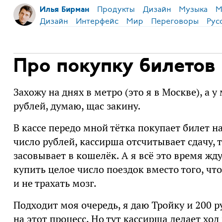
Продукты
Дизайн
Музыка
М
Илья Бирман
Дизайн
Интерфейс
Мир
Переговоры
Рус
Про покупку билетов 
Захожу на днях в метро (это я в Москве), а 
рублей, думаю, щас закину.
В кассе передо мной тётка покупает билет н
число рублей, кассирша отсчитывает сдачу, т
засовывает в кошелёк. А я всё это время жду
купить целое число поездок вместо того, чт
и не трахать мозг.
Подходит моя очередь, я даю Тройку и 200 р
на этот процесс. Но тут кассирша делает ход