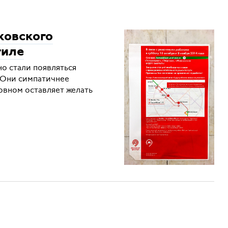
ковского
тиле
о стали появляться
. Они симпатичнее
новном оставляет желать