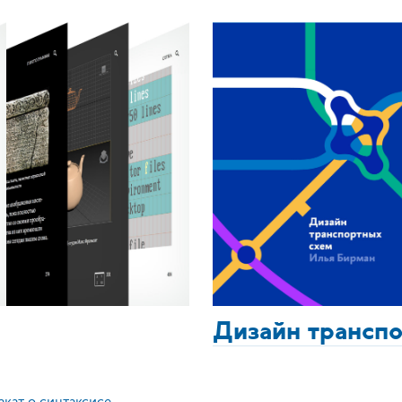
Дизайн трансп
акат о синтаксисе