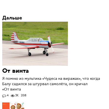
Дальше
От винта
Я помню из мультика «Чудеса на виражах», что когда
Балу садился за штурвал самолёта, он кричал
«От винта
4
3K
2018