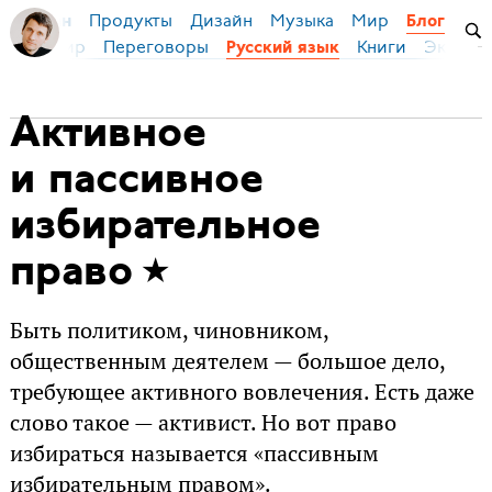
Продукты
Дизайн
Музыка
Мир
я Бирман
Блог
ейс
Мир
Переговоры
Книги
Эконом
Русский язык
Активное
и пассивное
избирательное
право
Быть политиком, чиновником,
общественным деятелем — большое дело,
требующее активного вовлечения. Есть даже
слово такое — активист. Но вот право
избираться называется «пассивным
избирательным правом».