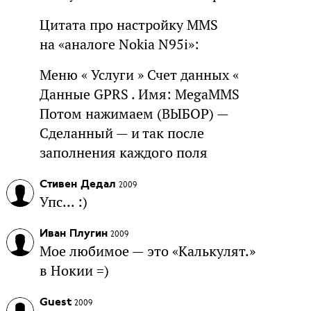
Цитата про настройку MMS
на «аналоге Nokia N95i»:
Меню « Услуги » Счет данных «
Данные GPRS . Имя: MegaMMS
Потом нажимаем (ВЫБОР) —
Сделанный — и так после
заполнения каждого поля
Стивен Дедал
2009
Упс... :)
Иван Плугин
2009
Мое любимое — это «Калькулят.»
в Нокии =)
Guest
2009