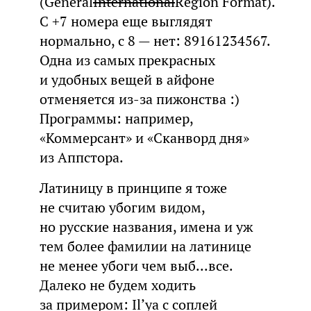
(General
International
Region Format).
С +7 номера еще выглядят
нормально, с 8 — нет: 89161234567.
Одна из самых прекрасных
и удобных вещей в айфоне
отменяется из-за пижонства :)
Программы: например,
«Коммерсант» и «Сканворд дня»
из Аппстора.
Латиницу в принципе я тоже
не считаю убогим видом,
но русские названия, имена и уж
тем более фамилии на латинице
не менее убоги чем выб...все.
Далеко не будем ходить
за примером: Il’ya с соплей