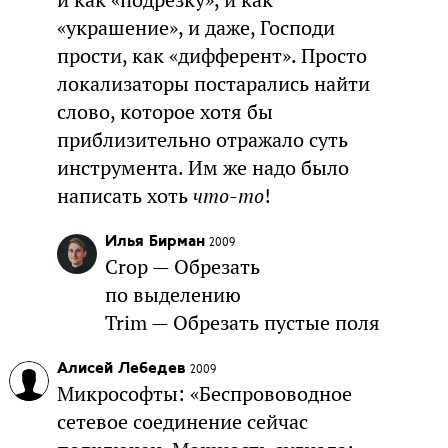
и как «подрезку», и как
«украшение», и даже, Господи
прости, как «дифферент». Просто
локализаторы постарались найти
слово, которое хотя бы
приблизительно отражало суть
инструмента. Им же надо было
написать хоть
что-то
!
Илья Бирман
2009
Crop — Обрезать
по выделению
Trim — Обрезать пустые поля
Алисей Лебедев
2009
Микрософты: «Беспрововодное
сетевое соединение сейчас