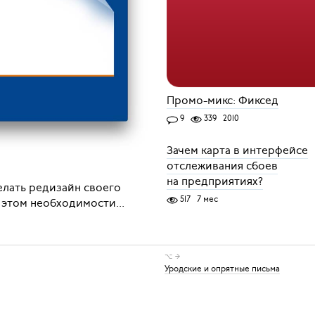
Промо-микс: Фиксед
9
339
2010
Зачем карта в интерфейсе
отслеживания сбоев
на предприятиях?
елать редизайн своего
517
7 мес
 этом необходимости...
⌥ →
Уродские и опрятные письма