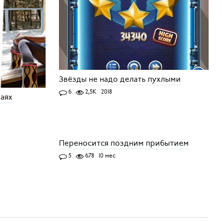
Звёзды не надо делать пухлыми
6
2,5K
2018
раях
е
Переносится поздним прибытием
5
678
10 мес