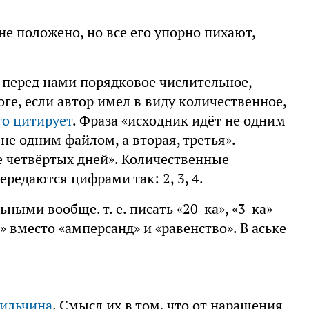
 положено, но все его упорно пихают,
 перед нами порядковое числительное,
оге, если автор имел в виду количественное,
то цитирует
. Фраза «исходник идёт не одним
 не одним файлом, а вторая, третья».
е четвёртых дней». Количественные
ередаются цифрами так: 2, 3, 4.
ными вообще. т. е. писать «20-ка», «3-ка» —
о» вместо «амперсанд» и «равенство». В аське
ильчина
. Смысл их в том, что от наращения