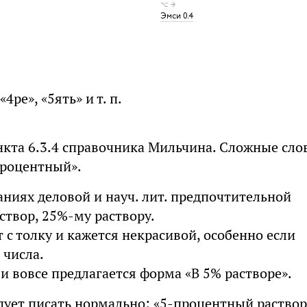
⌥ →
Эмси 0.4
ре», «5ять» и т. п.
нкта 6.3.4 справочника Мильчина. Сложные сло
процентный».
зданиях деловой и науч. лит. предпочтительной
створ, 25%-му раствору.
 с толку и кажется некрасивой, особенно если
 числа.
и вовсе предлагается форма «В 5% растворе».
едует писать нормально: «5-процентный раствор