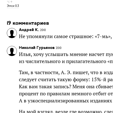
⌥ ←
Эмси 0.3
19 комментариев
Андрей K.
2010
Не упомянули самое страшное: «7-мь», «4
Николай Гурьянов
2010
Илья, хочу услышать мнение насчет пу
из числительного и прилагательного «
Там, в частности, А. Э. пишет, что в и
следует считать такую форму: 15%-й ра
Как вам такая запись? Меня она сбивает
процент по правилам немного отбит от
А в узкоспециализированных изданиях 
На мой взгляд, везде где возможно, сл