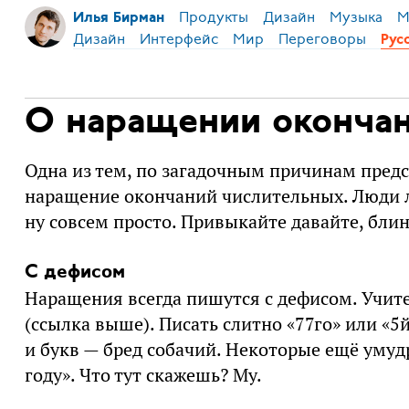
Продукты
Дизайн
Музыка
М
Илья Бирман
Дизайн
Интерфейс
Мир
Переговоры
Рус
О наращении оконча
Одна из тем, по загадочным причинам пре
наращение окончаний числительных. Люди 
ну совсем просто. Привыкайте давайте, блин,
С дефисом
Наращения всегда пишутся с дефисом. Учите 5
(ссылка выше). Писать слитно «77го» или «5
и букв — бред собачий. Некоторые ещё умудр
году». Что тут скажешь? Му.