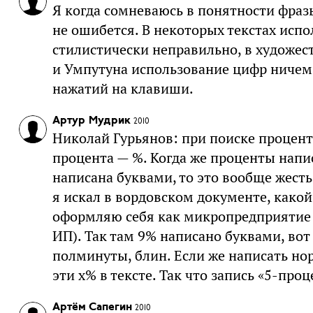
Я когда сомневаюсь в понятности фразы
не ошибется. В некоторых текстах исп
стилистически неправильно, в художест
и Умпутуна использование цифр ничем
нажатий на клавиши.
Артур Мудрик
2010
Николай Гурьянов: при поиске проценто
процента — %. Когда же проценты напи
написана буквами, то это вообще жесть
я искал в вордовском документе, какой 
оформляю себя как микропредприятие 
ИП). Так там 9% написано буквами, вот 
полминуты, блин. Если же написать но
эти x% в тексте. Так что запись «5-пр
Артём Сапегин
2010