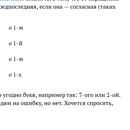
редпоследняя, если она — согласная (таких
о
1-м
о
1-й
о
1-м
о
1-х
угодно букв, например так: 7-ого или 2-ой.
дям на ошибку, но нет. Хочется спросить,