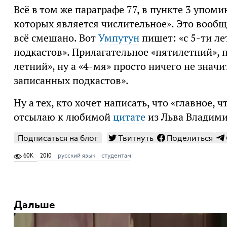
Всё в том же параграфе 77, в пункте 3 упо
которых является числительное». Это вообще
всё cмешано. Вот
Умпутун
пишет: «с 5-ти л
подкастов». Прилагательное «пятилетний», 
летний», ну а «4-мя» просто ничего не значи
записанных подкастов».
Ну а тех, кто хочет написать, что «главное, 
отсылаю к любимой
цитате
из Льва Владим
Подписаться на блог
Твитнуть
Поделиться
60K
2010
русский язык
студентам
Дальше