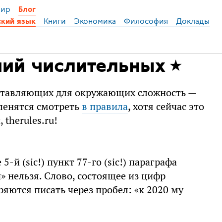
ир
Блог
Книги
Экономика
Философия
Доклады
ский язык
ний числительных
дставляющих для окружающих сложность —
ленятся смотреть
в правила
, хотя сейчас это
 therules.ru!
-й (sic!) пункт 77-го (sic!) параграфа
й» нельзя. Слово, состоящее из цифр
яются писать через пробел: «к 2020 му