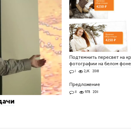
Подтемнить пересвет на к
фотографии на белом фон
1
2,1K
2018
Предложение
11
978
2011
дачи