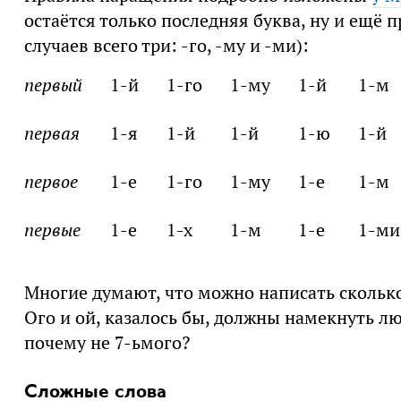
остаётся только последняя буква, ну и ещё п
случаев всего три: -го, -му и -ми):
первый
1-й
1-го
1-му
1-й
1-м
первая
1-я
1-й
1-й
1-ю
1-й
первое
1-е
1-го
1-му
1-е
1-м
первые
1-е
1-х
1-м
1-е
1-ми
Многие думают, что можно написать сколько 
Ого и ой, казалось бы, должны намекнуть лю
почему не 7-ьмого?
Сложные слова