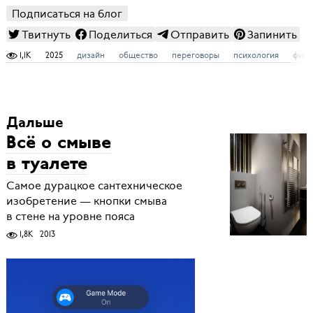
Подписаться на блог
Твитнуть
Поделиться
Отправить
Запинить
1,1K
2025
дизайн
общество
переговоры
психология
фило
Дальше
Всё о смыве
в туалете
Самое дурацкое сантехническое
изобретение — кнопки смыва
в стене на уровне пояса
1,8K
2013