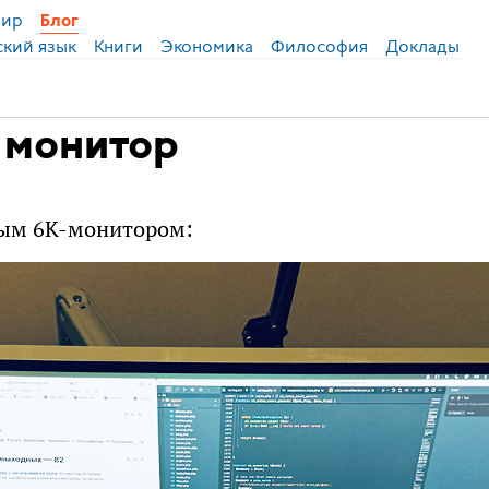
ир
Блог
ский язык
Книги
Экономика
Философия
Доклады
 монитор
вым 6К-монитором: