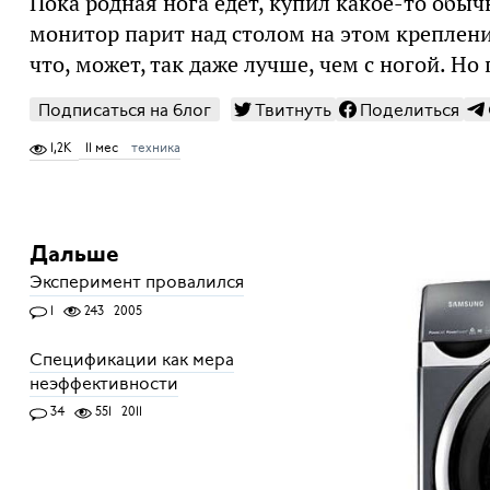
Пока родная нога едет, купил какое-то обыч
монитор парит над столом на этом креплени
что, может, так даже лучше, чем с ногой. Но
Подписаться на блог
Твитнуть
Поделиться
1,2K
11 мес
техника
Дальше
Эксперимент провалился
1
243
2005
Спецификации как мера
неэффективности
34
551
2011