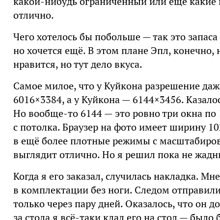
какой-нибудь ограниченный или ещё какие 
отлично.
Чего хотелось бы побольше — так это запаса
но хочется ещё. В этом плане Эпл, конечно,
нравится, но тут дело вкуса.
Самое милое, что у Куйкона разрешение даже
6016×3384, а у Куйкона — 6144×3456. Казалос
Но вообще-то 6144 — это ровно три окна по
с потолка. Браузер на фото имеет ширину 10
в ещё более плотные режимы с масштабиров
выглядит отлично. Но я решил пока не жадн
Когда я его заказал, случилась накладка. Мн
в комплектации без ноги. Следом отправили
только через пару дней. Оказалось, что он д
за стола я всё-таки клал его на стол — было