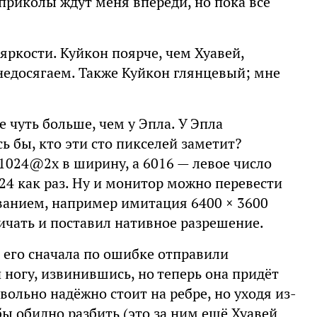
приколы ждут меня впереди, но пока всё
 яркости. Куйкон поярче, чем Хуавей,
 недосягаем. Также Куйкон глянцевый; мне
 чуть больше, чем у Эпла. У Эпла
ь бы, кто эти сто пикселей заметит?
 1024@2x в ширину, а 6016 — левое число
24 как раз. Ну и монитор можно перевести
анием, например имитация 6400 × 3600
ичать и поставил нативное разрешение.
е его сначала по ошибке отправили
 ногу, извинившись, но теперь она придёт
овольно надёжно стоит на ребре, но уходя из-
 бы обидно разбить (это за ним ещё Хуавей