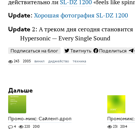
действительно ли
SL-DZ 1200
«feels like spin
:
Хорошая фотография SL-DZ 1200
Update
2: А треком дня сегодня становится
Update
Hypersonic — Every Single Sound
Подписаться на блог
Твитнуть
Поделиться
243
2005
винил
диджейство
техника
Дальше
Промо-микс: Сайлент-дроп
Промомикс:
4
220
2010
231
2014