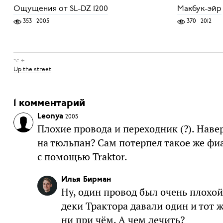
Ощущения от SL-DZ 1200
Макбук-эйр
353
2005
370
2012
⌥ ←
Up the street
1 комментарий
Leonya
2005
Плохие провода и переходник (?). Наве
на тюльпан? Сам потерпел такое же фи
с помощью Traktor.
Илья Бирман
Ну, один провод был очень плохой
деки Трактора давали один и тот 
ни при чём. А чем лечить?