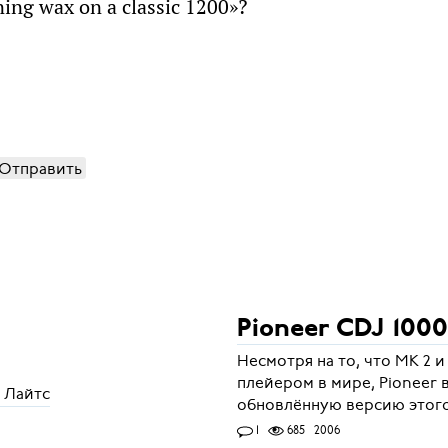
ning wax on a classic 1200»?
Отправить
Pioneer CDJ 1000
Несмотря на то, что MK 2 
плейером в мире, Pioneer
 Лайтс
обновлённую версию этог
1
685
2006