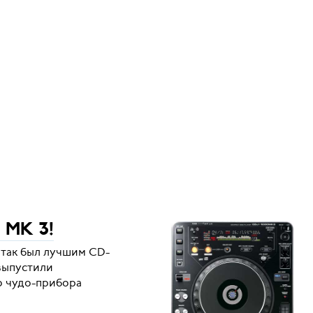
 MK 3!
и так был лучшим CD-
 выпустили
о чудо-прибора