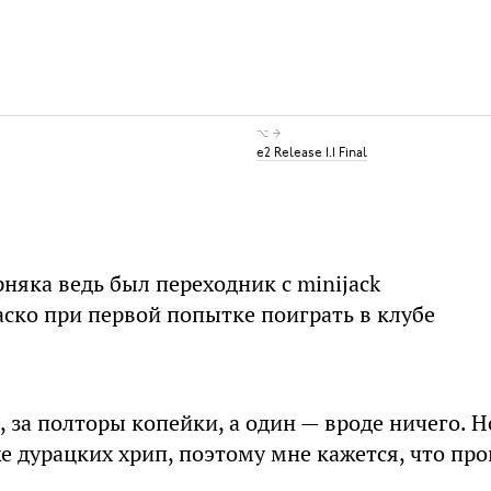
⌥ →
e2 Release 1.1 Final
рняка ведь был переходник с minijack
аско при первой попытке поиграть в клубе
, за полторы копейки, а один — вроде ничего. Н
же дурацких хрип, поэтому мне кажется, что пр