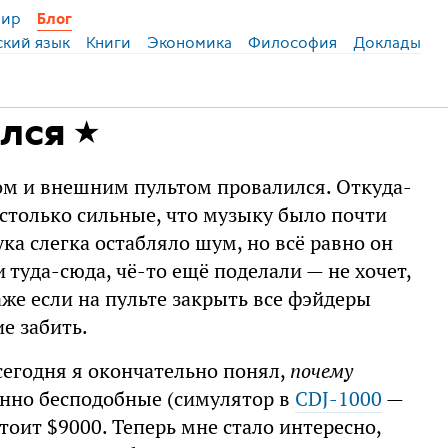
ир
Блог
ский язык
Книги
Экономика
Философия
Доклады
лся
ком и внешним пультом провалился. Откуда-
столько сильные, что музыку было почти
ка слегка остабляло шум, но всё равно он
туда-сюда, чё-то ещё поделали — не хочет,
же если на пульте закрыть все фэйдеры
е забить.
 сегодня я окончательно понял,
почему
нно бесподобные (симулятор в
CDJ-1000
—
тоит $9000. Теперь мне стало интересно,