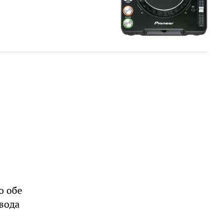
о обе
овода