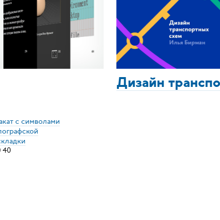
Дизайн трансп
акат с символами
пографской
складки
×
40