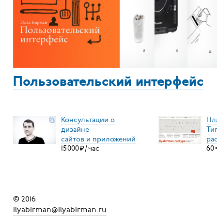
Пользовательский интерфейс
Консультации о
Пл
дизайне
Ти
сайтов и приложений
ра
15
000
₽
/
час
60
© 2016
ilyabirman@ilyabirman.ru