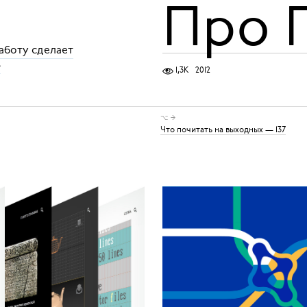
Про 
аботу сделает
»
1,3K
2012
⌥ →
Что почитать на выходных — 137