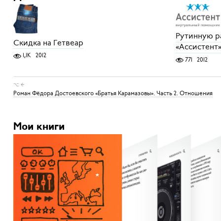
Рутинную р
Скидка на Гетвеар
«Ассистент
1,1K
2012
771
2012
⌥ ←
Роман Фёдора Достоевского «Братья Карамазовы». Часть 2. Отношения
Мои книги