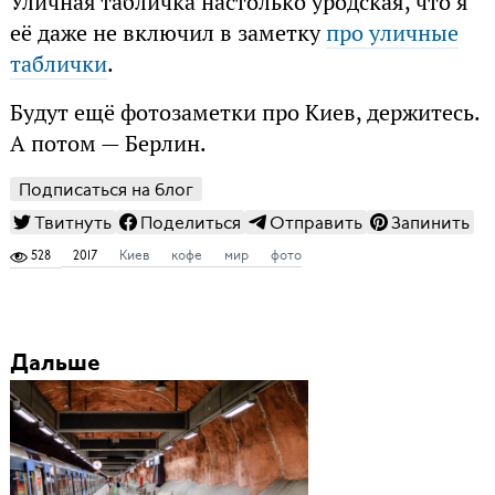
Уличная табличка настолько уродская, что я
её даже не включил в заметку
про уличные
таблички
.
Будут ещё фотозаметки про Киев, держитесь.
А потом — Берлин.
Подписаться на блог
Твитнуть
Поделиться
Отправить
Запинить
528
2017
Киев
кофе
мир
фото
Дальше