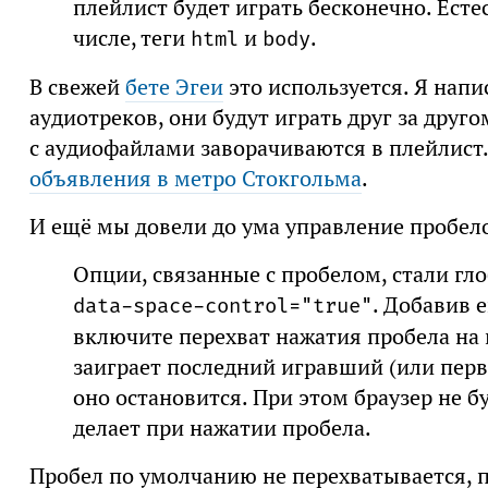
плейлист будет играть бесконечно. Есте
числе, теги
и
.
html
body
В свежей
бете Эгеи
это используется. Я напи
аудиотреков, они будут играть друг за друго
с аудиофайлами заворачиваются в плейлист
объявления в метро Стокгольма
.
И ещё мы довели до ума управление пробел
Опции, связанные с пробелом, стали г
. Добавив 
data-space-control="true"
включите перехват нажатия пробела на в
заиграет последний игравший (или первы
оно остановится. При этом браузер не б
делает при нажатии пробела.
Пробел по умолчанию не перехватывается, 