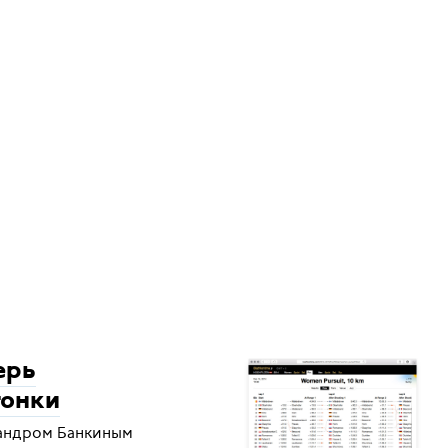
ерь
гонки
сандром Банкиным