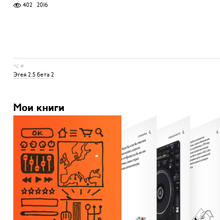
402
2016
⌥ ←
Эгея 2.5 бета 2
Мои книги