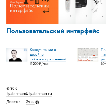
Пользовательский интерфейс
Консультации о
Пл
дизайне
Ти
сайтов и приложений
ра
15
000
₽
/
час
60
© 2016
ilyabirman@ilyabirman.ru
Движок —
Эгея