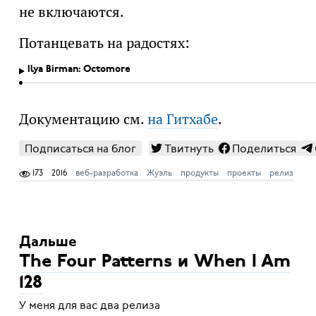
не включаются.
Потанцевать на радостях:
Ilya Birman: Octomore
Документацию см.
на Гитхабе
.
Подписаться на блог
Твитнуть
Поделиться
173
2016
веб-разработка
Жуэль
продукты
проекты
релиз
Дальше
The Four Patterns и When I Am
128
У меня для вас два релиза