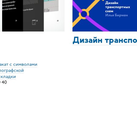
Дизайн трансп
акат с символами
пографской
складки
×
40