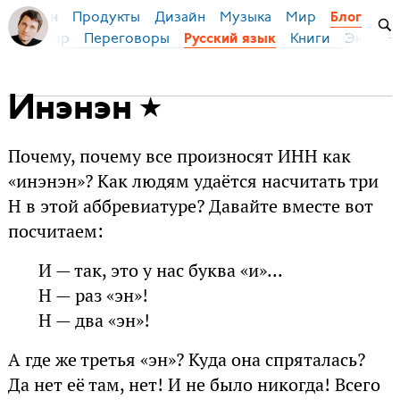
Продукты
Дизайн
Музыка
Мир
я Бирман
Блог
ейс
Мир
Переговоры
Книги
Эконом
Русский язык
Инэнэн
Почему, почему все произносят ИНН как
«инэнэн»? Как людям удаётся насчитать три
Н в этой аббревиатуре? Давайте вместе вот
посчитаем:
И — так, это у нас буква «и»...
Н — раз «эн»!
Н — два «эн»!
А где же третья «эн»? Куда она спряталась?
Да нет её там, нет! И не было никогда! Всего