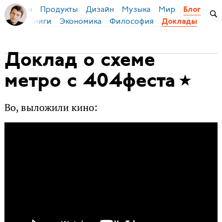
Продукты
Дизайн
Музыка
Мир
я Бирман
Блог
й язык
Книги
Экономика
Философия
Доклады
Доклад о схеме
метро с 404феста
Во, выложили кино: