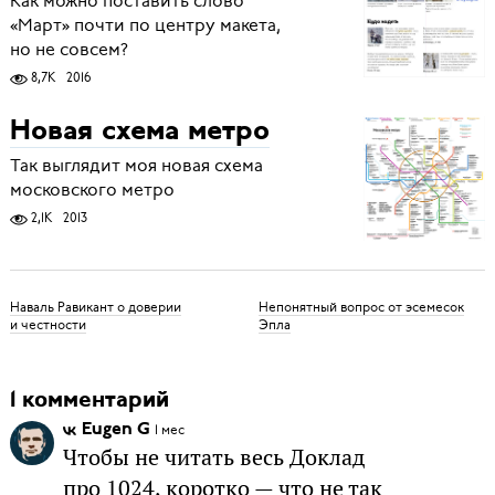
Как можно поставить слово
«Март» почти по центру макета,
но не совсем?
8,7K
2016
Новая схема метро
Так выглядит моя новая схема
московского метро
2,1K
2013
Наваль Равикант о доверии
Непонятный вопрос от эсемесок
и честности
Эпла
1 комментарий
Eugen G
1 мес
Чтобы не читать весь Доклад
про 1024, коротко — что не так