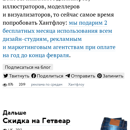
иллюстраторов, моделлеров
и визуализаторов, то сейчас самое время
попробовать Хантфлоу:
мы подарим 2
бесплатных месяца использования всем
дизайн-студиям, рекламным
и маркетинговым агентствам при оплате
на год до конца февраля
.
Подписаться на блог
Твитнуть
Поделиться
Отправить
Запинить
876
2019
реклама по средам
Хантфлоу
Дальше
Скидка на Гетвеар
1,1K
2012