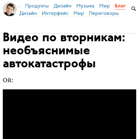
Продукты
Дизайн
Музыка
Мир
я Бирман
Блог
Дизайн
Интерфейс
Мир
Переговоры
Русск
Видео по вторникам:
необъяснимые
автокатастрофы
Ой: