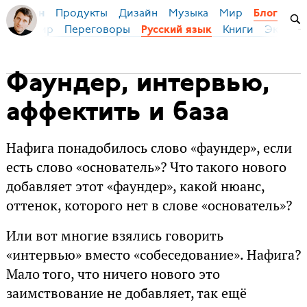
Продукты
Дизайн
Музыка
Мир
я Бирман
Блог
ейс
Мир
Переговоры
Книги
Эконом
Русский язык
Фаундер, интервью,
аффектить и база
Нафига понадобилось слово «фаундер», если
есть слово «основатель»? Что такого нового
добавляет этот «фаундер», какой нюанс,
оттенок, которого нет в слове «основатель»?
Или вот многие взялись говорить
«интервью» вместо «собеседование». Нафига?
Мало того, что ничего нового это
заимствование не добавляет, так ещё