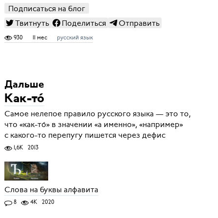
Подписаться на блог
Твитнуть
Поделиться
Отправить
930
11 мес
русский язык
Дальше
Как-то́
Самое нелепое правило русского языка — это то,
что «как-то́» в значении «а именно», «например»
с какого-то перепугу пишется через дефис
1,6K
2013
Слова на буквы алфавита
8
4K
2020