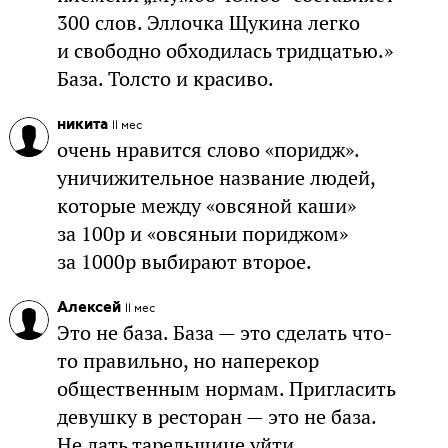
300 слов. Эллочка Щукина легко
и свободно обходилась тридцатью.»
База. Толсто и красиво.
никита
11 мес
очень нравится слово «поридж».
уничижительное название людей,
которые между «овсяной каши»
за 100р и «овсяныи пориджом»
за 1000р выбирают второе.
Алексей
11 мес
Это не база. База — это сделать что-
то правильно, но наперекор
общественным нормам. Пригласить
девушку в ресторан — это не база.
Не дать тарельщице уйти,