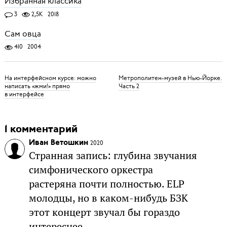
Избранная классика
3
2,5K
2018
Сам овца
410
2004
На интерфейсном курсе: можно
Метрополитен-музей в Нью-Йорке.
написать «жми!» прямо
Часть 2
в интерфейсе
1 комментарий
Иван Ветошкин
2020
Странная запись: глубина звучания
симфонического оркестра
растеряна почти полностью. ELP
молодцы, но в каком-нибудь БЗК
этот концерт звучал бы гораздо
интереснее.