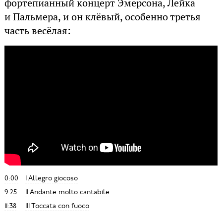
фортепианный концерт Эмерсона, Лейка
и Пальмера, и он клёвый, особенно третья
часть весёлая:
0:00
I Allegro giocoso
9:25
II Andante molto cantabile
11:38
III Toccata con fuoco