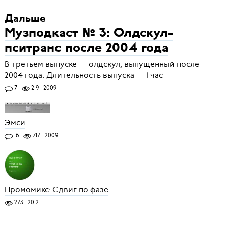
Дальше
Музподкаст № 3: Олдскул-
пситранс после 2004 года
В третьем выпуске — олдскул, выпущенный после
2004 года. Длительность выпуска — 1 час
7
219
2009
Эмси
16
717
2009
Промомикс: Сдвиг по фазе
273
2012