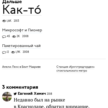
Дальше
Как-то́
1,6K
2013
Микрософт и Пионер
45
2K
2008
Пакетированный чай
12
1,9K
2008
Амели Ленс в Беит Маариве
Станция «Кунгстредгорден»
стокгольмского метро
3 комментария
Евгений Химич
2018
Недавно был на рынке
в Краснодаре, обратил внимание,