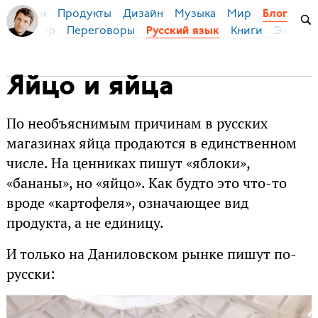
Продукты
Дизайн
Музыка
Мир
я Бирман
Блог
ейс
Мир
Переговоры
Книги
Эконом
Русский язык
Яйцо и яйца
По необъяснимым причинам в русских
магазинах яйца продаются в единственном
числе. На ценниках пишут «яблоки»,
«бананы», но «яйцо». Как будто это что-то
вроде «картофеля», означающее вид
продукта, а не единицу.
И только на Даниловском рынке пишут по-
русски: