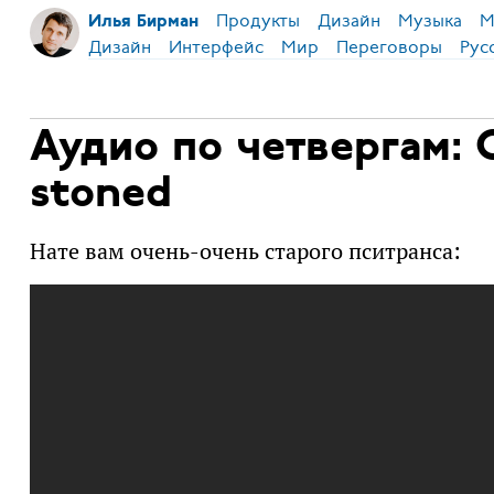
Продукты
Дизайн
Музыка
М
Илья Бирман
Дизайн
Интерфейс
Мир
Переговоры
Рус
Аудио по четвергам: 
stoned
Нате вам очень-очень старого пситранса: