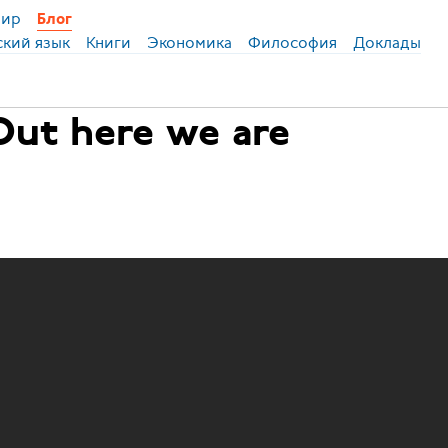
ир
Блог
ский язык
Книги
Экономика
Философия
Доклады
Out here we are