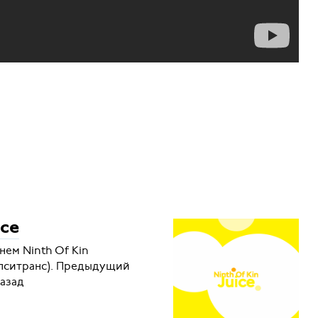
ice
нем Ninth Of Kin
 пситранс). Предыдущий
назад