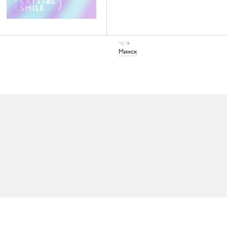
⌥ →
Минск