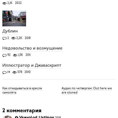
2,1K
2022
Дублин
2
2,2K
2018
Недовольство и возмущение
92
1,5K
2011
Иллюстратор и Джаваскрипт
14
578
2010
Как откидываться в кресле
Аудио по четвергам: Out here we
самолёта
are stoned
2 комментария
Vsevolod Ustinov
2018