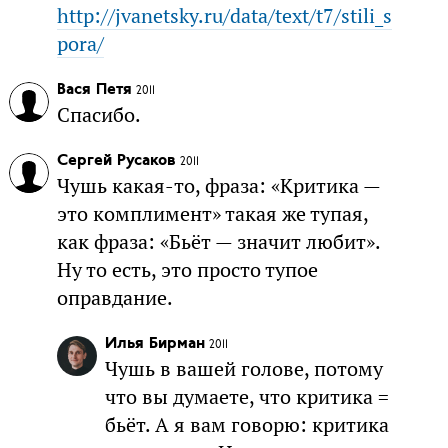
http://jvanetsky.ru/data/text/t7/stili_s
pora/
Вася Петя
2011
Спасибо.
Сергей Русаков
2011
Чушь какая-то, фраза: «Критика —
это комплимент» такая же тупая,
как фраза: «Бьёт — значит любит».
Ну то есть, это просто тупое
оправдание.
Илья Бирман
2011
Чушь в вашей голове, потому
что вы думаете, что критика =
бьёт. А я вам говорю: критика