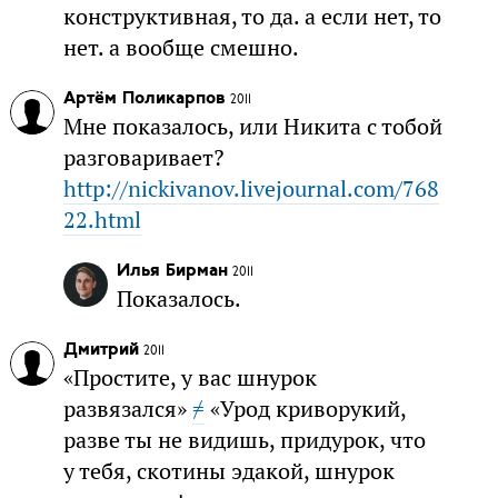
конструктивная, то да. а если нет, то
нет. а вообще смешно.
Артём Поликарпов
2011
Мне показалось, или Никита с тобой
разговаривает?
http://nickivanov.livejournal.com/768
22.html
Илья Бирман
2011
Показалось.
Дмитрий
2011
«Простите, у вас шнурок
развязался»
≠
«Урод криворукий,
разве ты не видишь, придурок, что
у тебя, скотины эдакой, шнурок