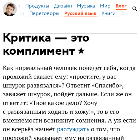
Продукты
Дизайн
Музыка
Мир
я Бирман
Блог
ейс
Мир
Переговоры
Книги
Эконом
Русский язык
Критика — это
комплимент
Как нормальный человек поведёт себя, когда
прохожий скажет ему: «простите, у вас
шнурок развязался»? Ответит «Спасибо»,
завяжет шнурок, пойдёт дальше. Если же он
ответит: «Твоё какое дело? Хочу
с развязанным ходить и хожу!», то в его
вменяемости возникнут сомнения. А уж если
он всерьёз начнёт
рассуждать
о том, что
прохожий указывает ему на развязанный