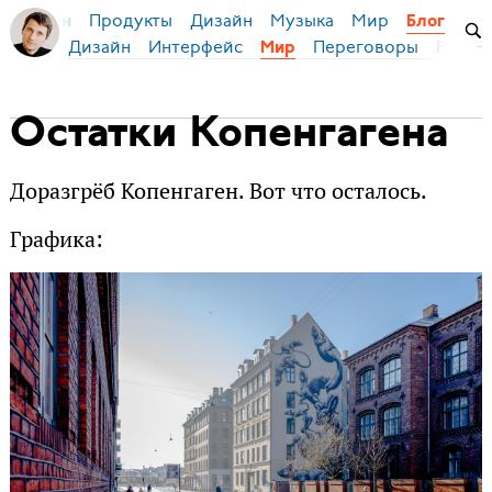
Продукты
Дизайн
Музыка
Мир
я Бирман
Блог
Дизайн
Интерфейс
Переговоры
Русски
Мир
Остатки Копенгагена
Доразгрёб Копенгаген. Вот что осталось.
Графика: