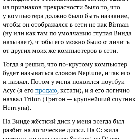
из признаков прекрасности было то, что
у компьютера должно было быть название,
чтобы он отображался в сети не как Birman
(ну или как там по умолчанию глупая Винда
называет), чтобы его можно было отличить
от других моих же компьютеров в сети.
Тогда я решил, что по-крутому компьютер
будет называться словом Neptune, и так его
и назвал. Потом у меня появился ноутбук
Асус (я его
продаю
, кстати), и я его логично
назвал Triton (Тритон — крупнейший спутник
Нептуна).
На Винде жёсткий диск у меня всегда был
разбит на логические диски. На C: жила
система, он назывался System; на D: все