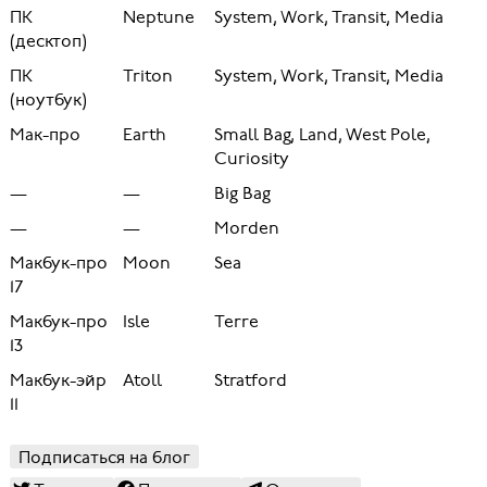
ПК
Neptune
System, Work, Transit, Media
(десктоп)
ПК
Triton
System, Work, Transit, Media
(ноутбук)
Мак-про
Earth
Small Bag, Land, West Pole,
Curiosity
—
—
Big Bag
—
—
Morden
Макбук-про
Moon
Sea
17
Макбук-про
Isle
Terre
13
Макбук-эйр
Atoll
Stratford
11
Подписаться на блог