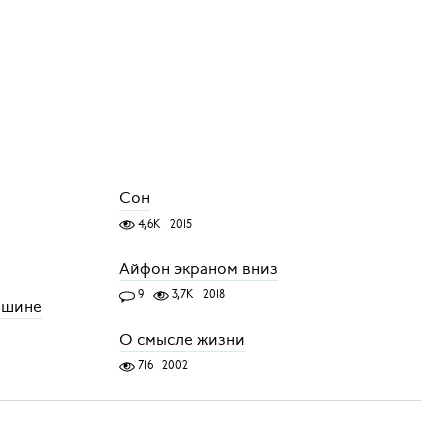
Сон
4,6K
2015
Айфон экраном вниз
9
3,7K
2018
ашине
О смысле жизни
716
2002