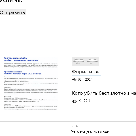
Отправить
Форма мыла
961
2024
Кого убить беспилотной м
1K
2016
⌥ →
Чего испугались люди