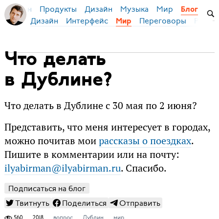
Продукты
Дизайн
Музыка
Мир
я Бирман
Блог
Дизайн
Интерфейс
Переговоры
Русски
Мир
Что делать
в Дублине?
Что делать в Дублине с 30 мая по 2 июня?
Представить, что меня интересует в городах,
можно почитав мои
рассказы о поездках
.
Пишите в комментарии или на почту:
ilyabirman@ilyabirman.ru
. Спасибо.
Подписаться на блог
Твитнуть
Поделиться
Отправить
560
2018
вопрос
Дублин
мир