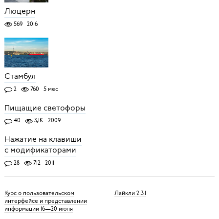
Люцерн
569
2016
Cтамбул
2
760
5 мес
Пищащие светофоры
40
3,1K
2009
Нажатие на клавиши
с модификаторами
28
712
2011
Курс о пользовательском
Лайкли 2.3.1
интерфейсе и представлении
информации 16—20 июня