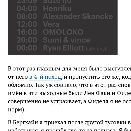
В этот раз главным для меня было выступле
от него
в 4-й поход
, и пропустить его же, ко
обломно. Так уж совпало, что в этот раз сно
имён в эти выходные были Лен Факи и Фиде
совершенно не устраивает, а Фиделя я не осо
норм).
В Бергхайн я приехал после другой тусовки в
небольшая, я прошёл где-то за полчаса. Я б