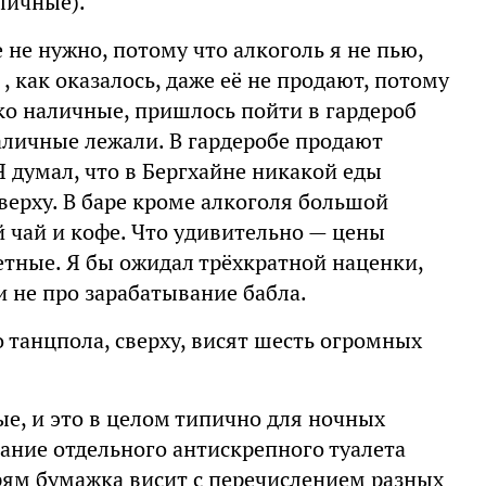
личные).
не нужно, потому что алкоголь я не пью,
 , как оказалось, даже её не продают, потому
ько наличные, пришлось пойти в гардероб
наличные лежали. В гардеробе продают
Я думал, что в Бергхайне никакой еды
ерху. В баре кроме алкоголя большой
й чай и кофе. Что удивительно — цены
етные. Я бы ожидал трёхкратной наценки,
и не про зарабатывание бабла.
 танцпола, сверху, висят шесть огромных
ые, и это в целом типично для ночных
вание отдельного антискрепного туалета
рям бумажка висит с перечислением разных