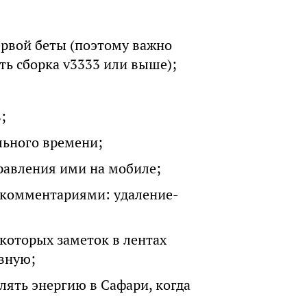
ервой беты (поэтому важно
есть сборка v3333 или выше);
;
льного времени;
равления ими на мобиле;
 комментариями: удаление-
екоторых заметок в лентах
авную;
лять энергию в Сафари, когда