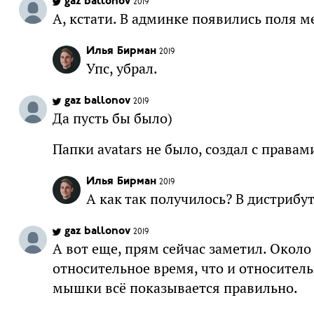
gaz ballonov
2019
А, кстати. В админке появились поля м
Илья Бирман
2019
Упс, убрал.
gaz ballonov
2019
Да пусть бы было)
Папки avatars не было, создал с правами
Илья Бирман
2019
А как так получилось? В дистрибут
gaz ballonov
2019
А вот еще, прям сейчас заметил. Около
относительное время, что и относител
мышки всё показывается правильно.