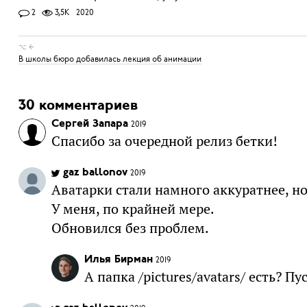
2
3,5K
2020
⌥ ←
В школы бюро добавилась лекция об анимации
30 комментариев
Сергей Запара
2019
Спасибо за очередной релиз бетки!
gaz ballonov
2019
Аватарки стали намного аккуратнее, но 
У меня, по крайней мере.
Обновился без проблем.
Илья Бирман
2019
А папка /pictures/avatars/ есть? П