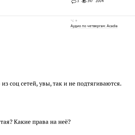
3
397
2004
⌥ →
Аудио по четвергам: Acadia
из соц сетей, увы, так и не подтягиваются.
устая? Какие права на неё?