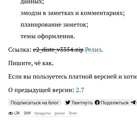
данных;
эмодзи в заметках и комментариях;
планирование заметок;
темы оформления.
Ссылка:
e2_distr_v3354.zip
Релиз
.
Пишите, чё как.
Если вы пользуетесь платной версией и хоти
О предыдущей версии:
2.7
Подписаться на блог
Твитнуть
Поделиться
1,3K
2019
продукты
релиз
Эгея