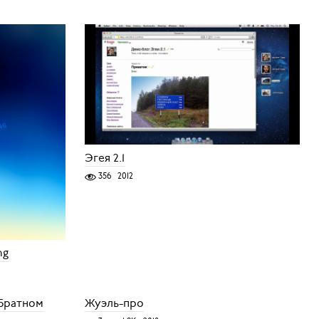
Эгея 2.1
356
2012
ng
обратном
Жуэль-про