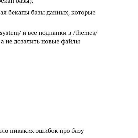
бекап базы).
чая бекапы базы данных, которые
/system/ и все подпапки в /themes/
, а не дозалить новые файлы
зло никаких ошибок про базу