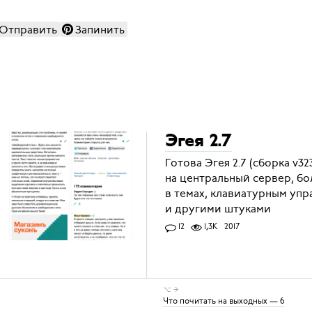
Отправить
Запинить
Эгея 2.7
Готова Эгея 2.7 (сборка v3
на центральный сервер, 
в темах, клавиатурным упр
и другими штуками
12
1,3K
2017
⌥ →
Что почитать на выходных — 6