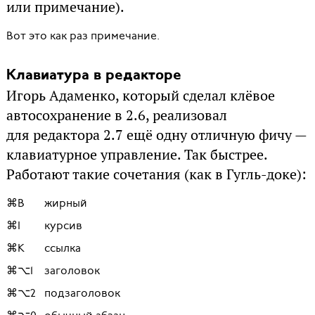
или примечание).
Вот это как раз примечание.
Клавиатура в редакторе
Игорь Адаменко, который сделал клёвое
автосохранение в 2.6, реализовал
для редактора 2.7 ещё одну отличную фичу —
клавиатурное управление. Так быстрее.
Работают такие сочетания (как в Гугль-доке):
⌘B
жирный
⌘I
курсив
⌘K
ссылка
⌘⌥1
заголовок
⌘⌥2
подзаголовок