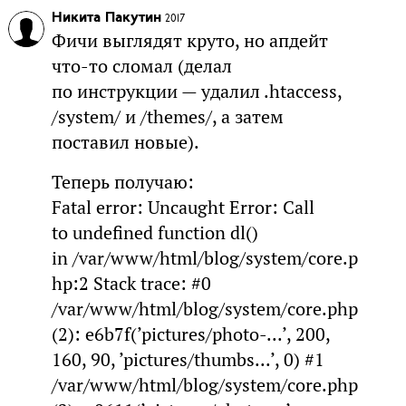
Никита Пакутин
2017
Фичи выглядят круто, но апдейт
что-то сломал (делал
по инструкции — удалил .htaccess,
/system/ и /themes/, а затем
поставил новые).
Теперь получаю:
Fatal error: Uncaught Error: Call
to undefined function dl()
in /var/www/html/blog/system/core.p
hp:2 Stack trace: #0
/var/www/html/blog/system/core.php
(2): e6b7f(’pictures/photo-...’, 200,
160, 90, ’pictures/thumbs...’, 0) #1
/var/www/html/blog/system/core.php