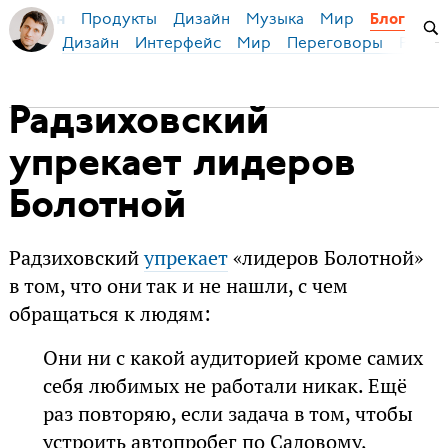
Продукты
Дизайн
Музыка
Мир
я Бирман
Блог
Дизайн
Интерфейс
Мир
Переговоры
Русск
Радзиховский
упрекает лидеров
Болотной
Радзиховский
упрекает
«лидеров Болотной»
в том, что они так и не нашли, с чем
обращаться к людям:
Они ни с какой аудиторией кроме самих
себя любимых не работали никак. Ещё
раз повторяю, если задача в том, чтобы
устроить автопробег по Садовому,