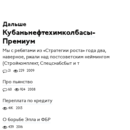
Дальше
Кубаньнефтехимколбасы-
Премиум
Мы с ребятами из «Стратегии роста» года два,
наверное, ржали над постсоветским неймингом
(Стройкомплект, Спецснабсбыт и т
21
229
2009
Про пьянство
60
924
2008
Переплата по кредиту
41K
2013
О борьбе Эпла и ФБР
439
2016