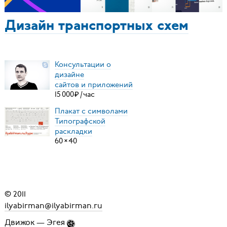
Дизайн транспортных схем
Консультации о
дизайне
сайтов и приложений
15
000
₽
/
час
Плакат с символами
Типографской
раскладки
60
×
40
© 2011
ilyabirman@ilyabirman.ru
Движок —
Эгея