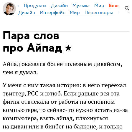
Продукты
Дизайн
Музыка
Мир
я Бирман
Блог
Дизайн
Интерфейс
Мир
Переговоры
Русск
Пара слов
про Айпад
Айпад оказался более полезным дивайсом,
чем я думал.
У меня с ним такая история: в него переехал
твиттер, РСС и ютюб. Если раньше вся эта
фигня отвлекала от работы на основном
компьютере, то сейчас-то нужно встать из-за
компьютера, взять айпад, плюхнуться
на диван или в бинбег на балконе, и только