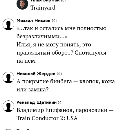
Илья Бирман
2011
Trainyard
Михаил Нихаев
2011
«...так и остались мне полностью
безразличными...»
Илья, я не могу понять, это
правильный оборот? Споткнулся
на нем.
Николай Жердев
2011
А покрытие бинбега — хлопок, кожа
или замша?
Ренальд Щетинин
2011
Владимир Епифанов, паровозики —
Train Conductor 2: USA