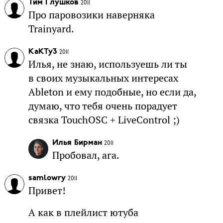
Тим Глушков
2011
Про паровозики наверняка
Trainyard.
KaKTy3
2011
Илья, не знаю, используешь ли ты
в своих музыкальных интересах
Ableton и ему подобные, но если да,
думаю, что тебя очень порадует
связка TouchOSC + LiveControl ;)
Илья Бирман
2011
Пробовал, ага.
samlowry
2011
Привет!
А как в плейлист ютуба