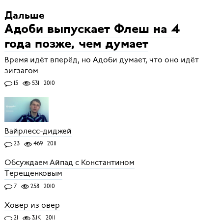
Дальше
Адоби выпускает Флеш на 4
года позже, чем думает
Время идёт вперёд, но Адоби думает, что оно идёт
зигзагом
15
531
2010
Вайрлесс-диджей
23
469
2011
Обсуждаем Айпад с Константином
Терещенковым
7
258
2010
Ховер из овер
21
3,1K
2011