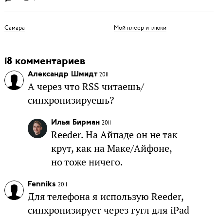
Самара
Мой плеер и глюки
18 комментариев
Александр Шмидт
2011
А через что RSS читаешь/
синхронизируешь?
Илья Бирман
2011
Reeder. На Айпаде он не так
крут, как на Маке/Айфоне,
но тоже ничего.
Fenniks
2011
Для телефона я использую Reeder,
синхронизирует через гугл для iPad