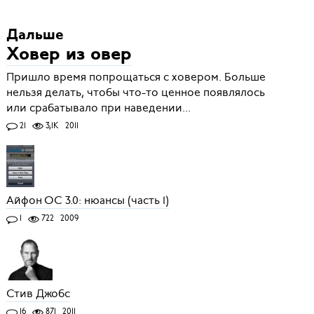
Дальше
Ховер из овер
Пришло время попрощаться с ховером. Больше
нельзя делать, чтобы что-то ценное появлялось
или срабатывало при наведении...
21
3,1K
2011
Айфон ОС 3.0: нюансы (часть 1)
1
722
2009
Стив Джобс
16
871
2011