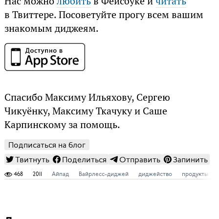
Нас можно
любить
в Фейсбуке и
читать
в Твиттере. Посоветуйте прогу всем вашим
знакомым диджеям.
Спасибо Максиму Ильяхову, Сергею
Чикуёнку, Максиму Ткачуку и Саше
Карпинскому за помощь.
Подписаться на блог
Твитнуть
Поделиться
Отправить
Запинить
468
2011
Айпад
Вайрлесс-диджей
диджейство
продукты