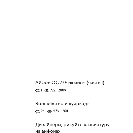
Айфон ОС 3.0: нюансы (часть 1)
1
722
2009
Волшебство и куаркоды
24
4,3K
2011
Дизайнеры, рисуйте клавиатуру
на айфонах