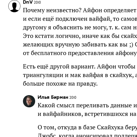
DnV
2010
Почему неизвестно? Айфон определяет
и если ещё подключен вайфай, то самов
другому я объяснить не могу, т. к. сам 
Это кстати логично, иначе как бы скай
желающих вручную забивать как вы ;) 
от бесплатного предоставления айфону 
Есть ещё другой вариант. Айфон чтобы
триангуляции и мак вайфая в скайхук, 
больше похоже на правду.
Илья Бирман
2010
Какой смысл переливать данные и
и вайфайников, встретившихся на 
О том, откуда в базе Скайхука б
Джобс, когда анонсировал поддер