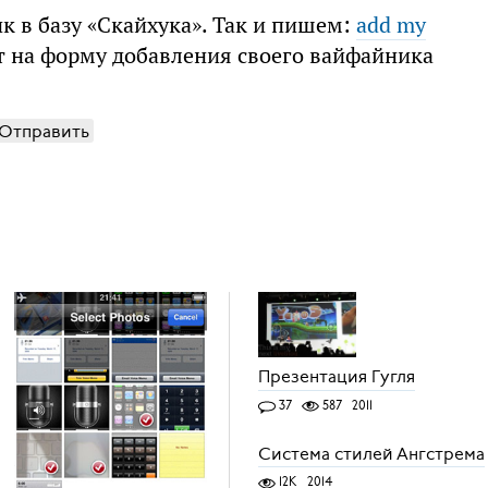
к в базу «Скайхука». Так и пишем:
add my
т на форму добавления своего вайфайника
Отправить
Презентация Гугля
37
587
2011
Система стилей Ангстрема
12K
2014