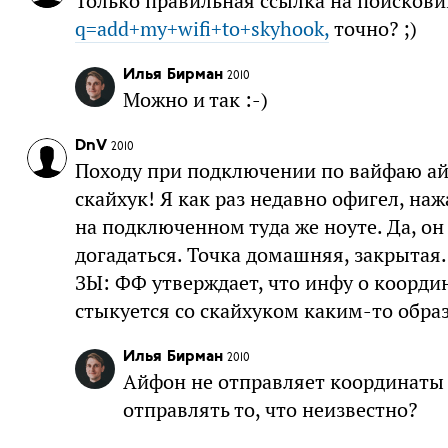
Только правильная ссылка на поисков
q=add+my+wifi+to+skyhook,
точно? ;)
Илья Бирман
2010
Можно и так :-)
DnV
2010
Походу при подключении по вайфаю ай
скайхук! Я как раз недавно офигел, наж
на подключенном туда же ноуте. Да, о
догадаться. Точка домашняя, закрытая.
ЗЫ: ФФ утверждает, что инфу о координа
стыкуется со скайхуком каким-то обра
Илья Бирман
2010
Айфон не отправляет координаты 
отправлять то, что неизвестно?