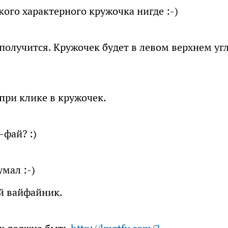
ого характерного кружочка нигде :-)
получится. Кружочек будет в левом верхнем уг
 при клике в кружочек.
-фай? :)
умал :-)
й вайфайник.