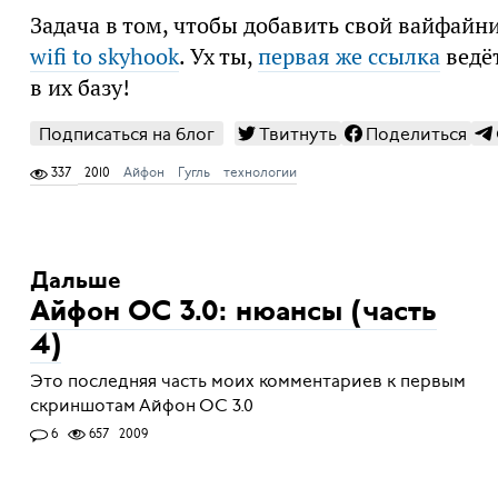
Задача в том, чтобы добавить свой вайфайни
wifi to skyhook
. Ух ты,
первая же ссылка
ведё
в их базу!
Подписаться на блог
Твитнуть
Поделиться
337
2010
Айфон
Гугль
технологии
Дальше
Айфон ОС 3.0: нюансы (часть
4)
Это последняя часть моих комментариев к первым
скриншотам Айфон ОС 3.0
6
657
2009