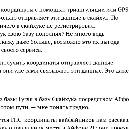
 координаты с помощью триангуляции или GPS
ольно отправляет эти данные в скайхук. По-
ничего в скайхуке не регистрировал.
хук свою базу пополнял? Не много ведь
Скажу даже больше, возможно это их выгода
своего сервиса.
 получить координаты отправляет данные
а они уже сами связывают эти данные. Это даже
з базы Гугля в базу Скайхука посредством Айф
этом пути, — мне понять трудно.
ерутся ГПС-координаты вайфайников нам расска
жку определения места в Айфоне 2Г: они проех