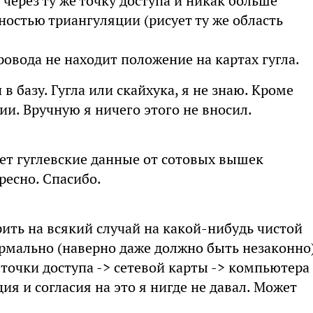
через ту же точку доступа и никак больше
чностью триангуляции (рисует ту же область
ровода не находит положение на картах гугла.
 базу. Гугла или скайхука, я не знаю. Кроме
ии. Вручную я ничего этого не вносил.
ает гуглевские данные от сотовых вышек
ресно. Спасибо.
ить на всякий случай на какой-нибудь чистой
ормально (наверно даже должно быть незаконно
точки доступа -> сетевой карты -> компьютера 
я и согласия на это я нигде не давал. Может