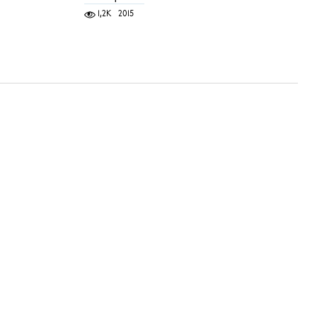
1,2K
2015