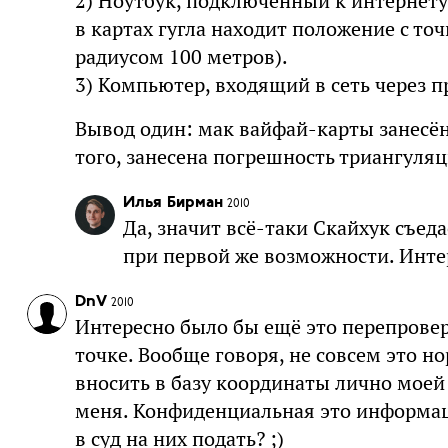
2) Ноутбук, подключенный к интернету 
в картах гугла находит положение с то
радиусом 100 метров).
3) Компьютер, входящий в сеть через п
Вывод один: мак вайфай-карты занесён в
того, занесена погрешность триангуляц
Илья Бирман
2010
Да, значит всё-таки Скайхук съед
при первой же возможности. Инте
DnV
2010
Интересно было бы ещё это перепровер
точке. Вообще говоря, не совсем это н
вносить в базу координаты лично моей 
меня. Конфиденциальная это информаци
в суд на них подать? ;)