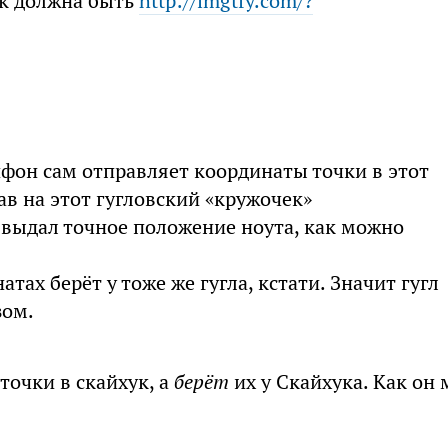
ик должна быть
http://lmgtfy.com/?
фон сам отправляет координаты точки в этот
ав на этот гугловский «кружочек»
н выдал точное положение ноута, как можно
тах берёт у тоже же гугла, кстати. Значит гугл
зом.
точки в скайхук, а
берёт
их у Скайхука. Как он