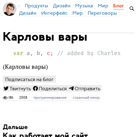
Продукты
Дизайн
Музыка
Мир
я Бирман
Блог
Дизайн
Интерфейс
Мир
Переговоры
Русск
Карловы вары
var
 a, b, 
c
; 
// added by Charles
(Карловы вары)
Подписаться на блог
Твитнуть
Поделиться
Отправить
186
2008
программирование
странный юмор
Дальше
Как работает мой сайт