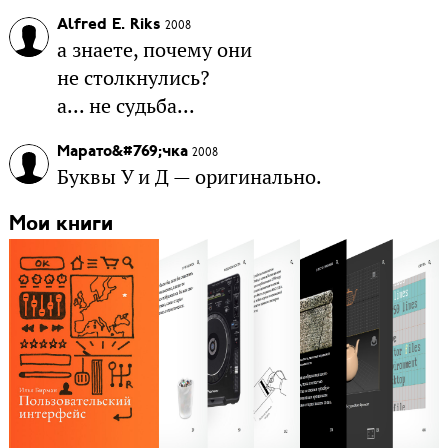
Alfred E. Riks
2008
а знаете, почему они
не столкнулись?
а... не судьба...
Марато&#769;чка
2008
Буквы У и Д — оригинально.
Мои книги