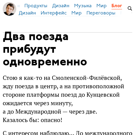
Продукты
Дизайн
Музыка
Мир
я Бирман
Блог
Дизайн
Интерфейс
Мир
Переговоры
Русск
Два поезда
прибудут
одновременно
Стою я как-то на Смоленской-Филёвской,
жду поезда в центр, а на противоположной
стороне платформы поезд до Кунцевской
ожидается через минуту,
а до Международной — через две.
Казалось бы: опасно!
С интересом наблюдаю... До международного