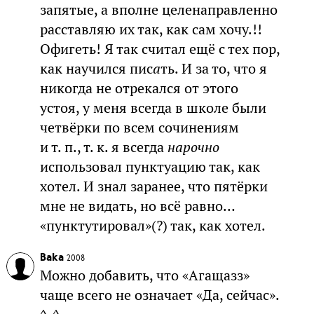
запятые, а вполне целенаправленно
расставляю их так, как сам хочу.!!
Офигеть! Я так считал ещё с тех пор,
как научился пис
а
ть. И за то, что я
никогда не отрекался от этого
устоя, у меня всегда в школе были
четвёрки по всем сочинениям
и т. п., т. к. я всегда
нарочно
использовал пунктуацию так, как
хотел. И знал заранее, что пятёрки
мне не видать, но всё равно…
«пунктутировал»(?) так, как хотел.
Baka
2008
Можно добавить, что «Агащазз»
чаще всего не означает «Да, сейчас».