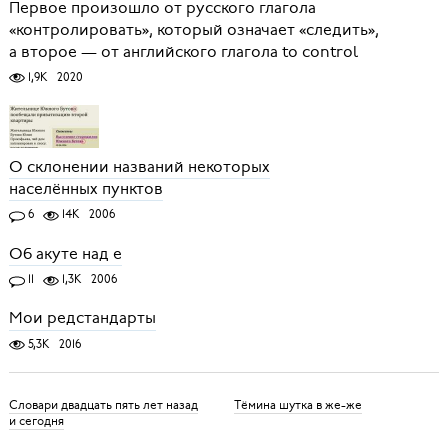
Первое произошло от русского глагола
«контролировать», который означает «следить»,
а второе — от английского глагола to control
1,9K
2020
О склонении названий некоторых
населённых пунктов
6
14K
2006
Об акуте над е
11
1,3K
2006
Мои редстандарты
5,3K
2016
Словари двадцать пять лет назад
Тёмина шутка в же-же
и сегодня