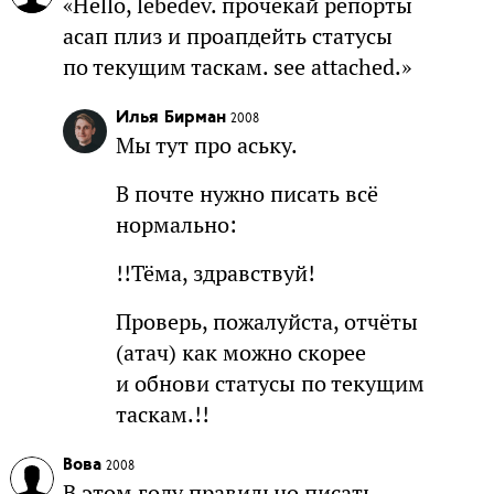
«Hello, lebedev. прочекай репорты
асап плиз и проапдейть статусы
по текущим таскам. see attached.»
Илья Бирман
2008
Мы тут про аську.
В почте нужно писать всё
нормально:
!!Тёма, здравствуй!
Проверь, пожалуйста, отчёты
(атач) как можно скорее
и обнови статусы по текущим
таскам.!!
Вова
2008
В этом году правильно писать