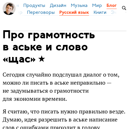
Продукты
Дизайн
Музыка
Мир
я Бирман
Блог
ейс
Мир
Переговоры
Книги
Эконом
Русский язык
Про грамотность
в аське и слово
«щас»
Сегодня случайно подслушал диалог о том,
можно ли писать в аське неправильно —
не задумываться о грамотности
для экономии времени.
Я считаю, что писать нужно правильно везде.
Думаю, идея разрешить в аське написание
слов с ошибками приходит в голову