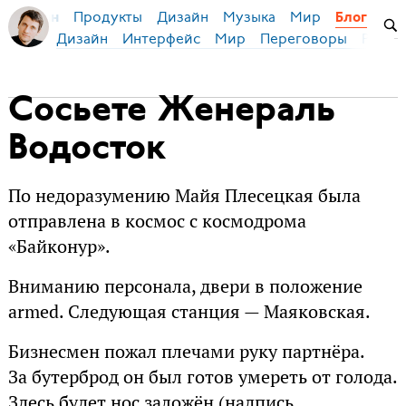
Продукты
Дизайн
Музыка
Мир
я Бирман
Блог
Дизайн
Интерфейс
Мир
Переговоры
Русск
Сосьете Женераль
Водосток
По недоразумению Майя Плесецкая была
отправлена в космос с космодрома
«Байконур».
Вниманию персонала, двери в положение
armed. Следующая станция — Маяковская.
Бизнесмен пожал плечами руку партнёра.
За бутерброд он был готов умереть от голода.
Здесь будет нос заложён (надпись