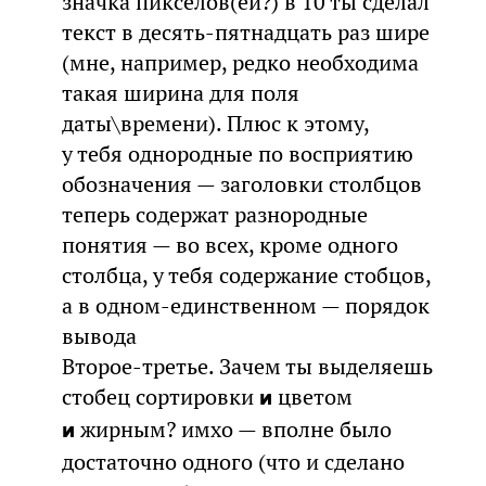
значка пикселов(ей?) в 10 ты сделал
текст в десять-пятнадцать раз шире
(мне, например, редко необходима
такая ширина для поля
даты\времени). Плюс к этому,
у тебя однородные по восприятию
обозначения — заголовки столбцов
теперь содержат разнородные
понятия — во всех, кроме одного
столбца, у тебя содержание стобцов,
а в одном-единственном — порядок
вывода
Второе-третье. Зачем ты выделяешь
стобец сортировки
цветом
и
жирным? имхо — вполне было
и
достаточно одного (что и сделано