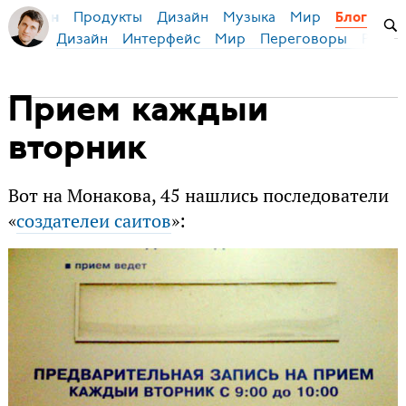
Продукты
Дизайн
Музыка
Мир
я Бирман
Блог
Дизайн
Интерфейс
Мир
Переговоры
Русск
Прием каждыи
вторник
Вот на Монакова, 45 нашлись последователи
«
создателеи саитов
»: