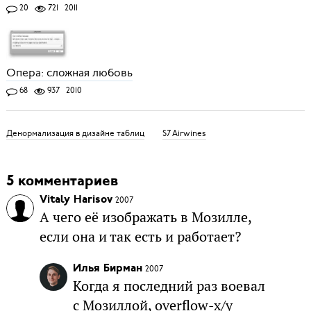
20
721
2011
Опера: сложная любовь
68
937
2010
Денормализация в дизайне таблиц
S7 Airwines
5 комментариев
Vitaly Harisov
2007
А чего её изображать в Мозилле,
если она и так есть и работает?
Илья Бирман
2007
Когда я последний раз воевал
с Мозиллой, overflow-x/y