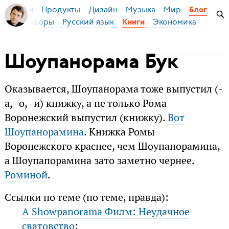
Продукты
Дизайн
Музыка
Мир
я Бирман
Блог
Переговоры
Русский язык
Экономика
Фило
Книги
Шоупанорама Бук
Оказывается, Шоупанорама тоже выпустил (-
а, -о, -и) книжку, а не только Рома
Воронежский выпустил (книжку).
Вот
Шоупанорамина
. Книжка Ромы
Воронежского краснее, чем Шоупанорамина,
а Шоупапорамина зато заметно чернее.
Роминой
.
Ссылки по теме (по теме, правда):
A Showpanorama Филм: Неудачное
сватовство
;