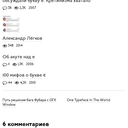
обсуждали букву ё. Кретинизма хватало
38
2,3K
2007
Александр Лёгков
348
2014
Об акуте над е
11
1,3K
2006
100 мифов о букве ё
44
4,2K
2010
Путь решения бага Фубара с GFX
One Typeface In The World
Window
6 комментариев