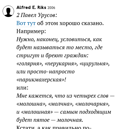
Alfred E. Riks
2006
2 Павел Урусов:
Вот тут
об этом хорошо сказано.
Например:
Нужно, наконец, условиться, как
будет называться то место, где
стригут и бреют граждан:
«голярня», «перукарня», «цирульня»,
или просто-напросто
«парикмахерская»!
или:
Мне кажется, что из четырех слов —
«молошна», «молчна», «молочарня»,
и «молошная» — самым подходящим
будет пятое — молочная.
Кстати, а как правильно по-