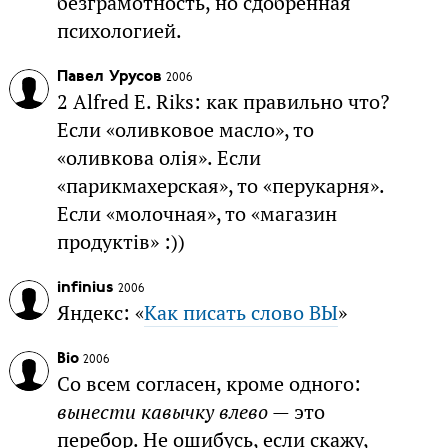
безграмотность, но сдобренная
психологией.
Павел Урусов
2006
2 Alfred E. Riks: как правильно что?
Если «оливковое масло», то
«оливкова олія». Если
«парикмахерская», то «перукарня».
Если «молочная», то «магазин
продуктів» :))
infinius
2006
Яндекс: «
Как писать слово ВЫ
»
Bio
2006
Со всем согласен, кроме одного:
вынести кавычку влево
— это
перебор. Не ошибусь, если скажу,