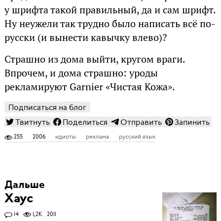
у шрифта такой правильный, да и сам шрифт.
Ну неужели так трудно было написать всё по-
русски (и вынести кавычку влево)?
Страшно из дома выйти, кругом враги.
Впрочем, и дома страшно: уроды
рекламируют Garnier «Чистая Кожа».
Подписаться на блог
Твитнуть
Поделиться
Отправить
Запинить
255
2006
идиоты
реклама
русский язык
Дальше
Хаус
14
1,2K
2011