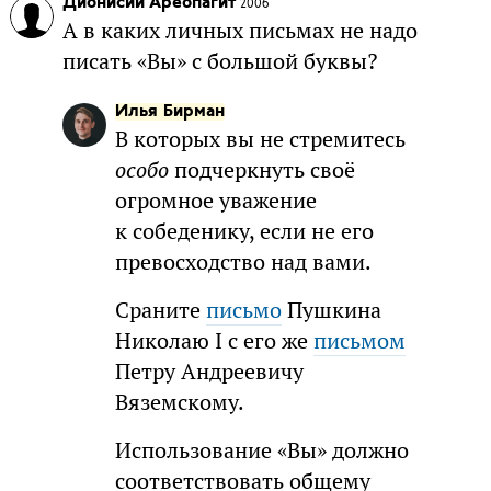
Дионисий Ареопагит
2006
А в каких личных письмах не надо
писать «Вы» с большой буквы?
Илья Бирман
В которых вы не стремитесь
особо
подчеркнуть своё
огромное уважение
к собеденику, если не его
превосходство над вами.
Сраните
письмо
Пушкина
Николаю I с его же
письмом
Петру Андреевичу
Вяземскому.
Использование «Вы» должно
соответствовать общему