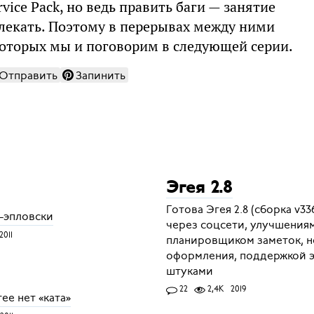
rvice Pack, но ведь править баги — занятие
звлекать. Поэтому в перерывах между ними
которых мы и поговорим в следующей серии.
Отправить
Запинить
Эгея 2.8
Готова Эгея 2.8 (сборка v3
-эпловски
через соцсети, улучшениям
2011
планировщиком заметок, 
оформления, поддержкой 
штуками
22
2,4K
2019
ее нет «ката»