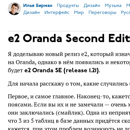
Продукты
Дизайн
Музыка
М
Илья Бирман
Дизайн
Интерфейс
Мир
Переговоры
Рус
e2 Oranda Second Edit
Я доделываю новый релиз e2, который изнач
на Oranda, однако в нём появились и некото
будет
.
e2 Oranda SE (release 1.21)
Для начала расскажу о том, какие случились
Первое, и самое главное. Наконец-то, каже
поясами. Если вы их и не замечали — очень х
они заключались (смайлик). Одна из неприя
что 3 из 5 таблиц в базе данных придётся с
кажется, при этом проблем возникнуть не до