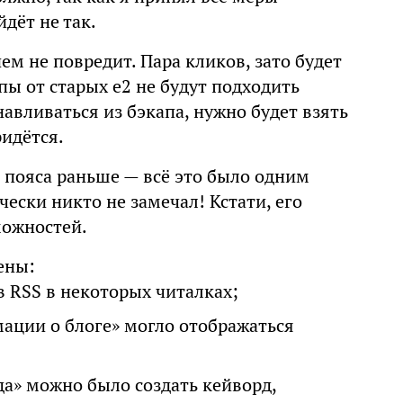
дёт не так.
м не повредит. Пара кликов, зато будет
пы от старых e2 не будут подходить
навливаться из бэкапа, нужно будет взять
ридётся.
е пояса раньше — всё это было одним
чески никто не замечал! Кстати, его
можностей.
ены:
 RSS в некоторых читалках;
ации о блоге» могло отображаться
а» можно было создать кейворд,