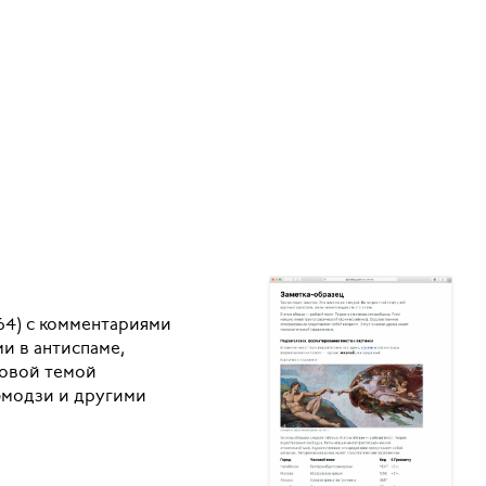
364) с комментариями
и в антиспаме,
новой темой
эмодзи и другими