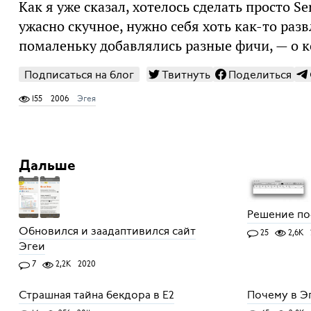
Как я уже сказал, хотелось сделать просто Se
ужасно скучное, нужно себя хоть как-то ра
помаленьку добавлялись разные фичи, — о 
Подписаться на блог
Твитнуть
Поделиться
155
2006
Эгея
Дальше
Решение по
Обновился и заадаптивился сайт
25
2,6K
Эгеи
7
2,2K
2020
Страшная тайна бекдора в Е2
Почему в Эг