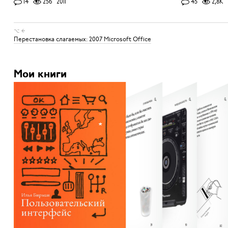
14
256
2011
45
2,8K
⌥ ←
Перестановка слагаемых: 2007 Microsoft Office
Мои книги